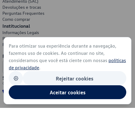
Atendimento (SAC)
Devoluções e trocas
Perguntas Frequentes
Como comprar
Institucional
Informações Legais
Política de Privacidade
Política de Cookies
Para otimizar sua experiência durante a navegação,
fazemos uso de cookies. Ao continuar no site,
Formas de Pagamento
consideramos que você está ciente com nossas
políticas
de privacidade
.
Segurança
Rejeitar cookies
Aceitar cookies
© 2026 - Volkswagen do Brasil - Todos os direitos reservados