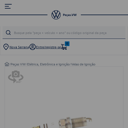
0
Nova Serrana
Entre/registre-se
/
Peças VW
/
Elétrica, Eletrônica e Ignição
/
Velas de Ignição