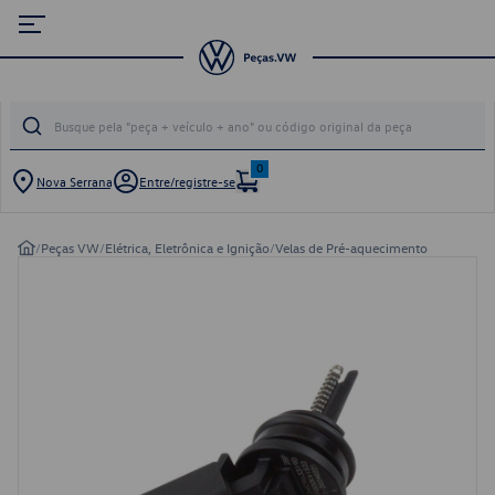
0
Nova Serrana
Entre/registre-se
/
Peças VW
/
Elétrica, Eletrônica e Ignição
/
Velas de Pré-aquecimento