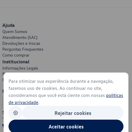
Ajuda
Quem Somos
Atendimento (SAC)
Devoluções e trocas
Perguntas Frequentes
Como comprar
Institucional
Informações Legais
Política de Privacidade
Política de Cookies
Para otimizar sua experiência durante a navegação,
fazemos uso de cookies. Ao continuar no site,
Formas de Pagamento
consideramos que você está ciente com nossas
políticas
de privacidade
.
Segurança
Rejeitar cookies
Aceitar cookies