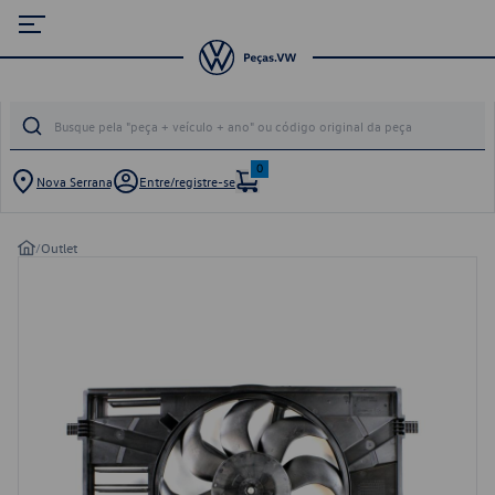
0
Nova Serrana
Entre/registre-se
/
Outlet