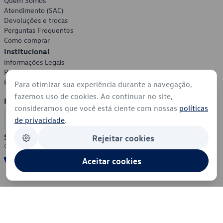
Quem Somos
Atendimento (SAC)
Devoluções e trocas
Perguntas Frequentes
Como comprar
Institucional
Informações Legais
Política de Privacidade
Política de Cookies
Para otimizar sua experiência durante a navegação,
fazemos uso de cookies. Ao continuar no site,
Formas de Pagamento
consideramos que você está ciente com nossas
políticas
de privacidade
.
Segurança
Rejeitar cookies
Aceitar cookies
© 2026 - Volkswagen do Brasil - Todos os direitos reservados