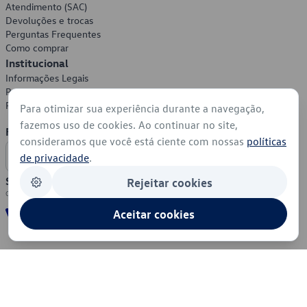
Atendimento (SAC)
Devoluções e trocas
Perguntas Frequentes
Como comprar
Institucional
Informações Legais
Política de Privacidade
Política de Cookies
Para otimizar sua experiência durante a navegação,
fazemos uso de cookies. Ao continuar no site,
Formas de Pagamento
consideramos que você está ciente com nossas
políticas
de privacidade
.
Segurança
Rejeitar cookies
Aceitar cookies
© 2026 - Volkswagen do Brasil - Todos os direitos reservados