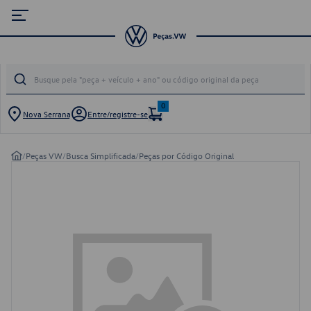
0
Nova Serrana
Entre/registre-se
/
Peças VW
/
Busca Simplificada
/
Peças por Código Original