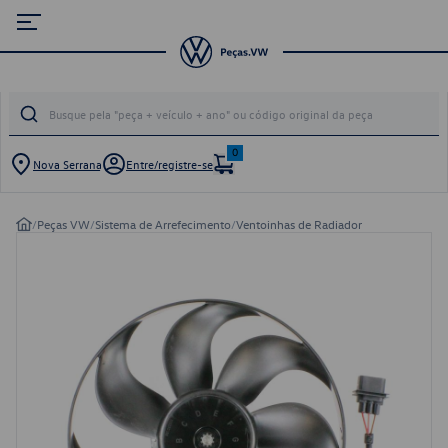
0
Nova Serrana
Entre/registre-se
/
Peças VW
/
Sistema de Arrefecimento
/
Ventoinhas de Radiador