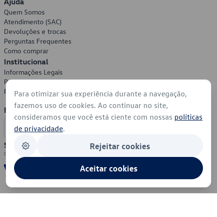
Ajuda
Quem Somos
Atendimento (SAC)
Devoluções e trocas
Perguntas Frequentes
Como comprar
Institucional
Informações Legais
Política de Privacidade
Política de Cookies
Para otimizar sua experiência durante a navegação,
fazemos uso de cookies. Ao continuar no site,
Formas de Pagamento
consideramos que você está ciente com nossas
políticas
de privacidade
.
Segurança
Rejeitar cookies
Aceitar cookies
© 2026 - Volkswagen do Brasil - Todos os direitos reservados