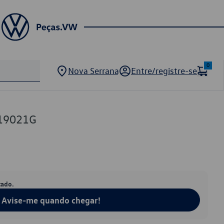
0
Nova Serrana
Entre/registre-se
19021G
tado.
Avise-me quando chegar!