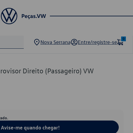
0
Nova Serrana
Entre/registre-se
rovisor Direito (Passageiro) VW
tado.
Avise-me quando chegar!