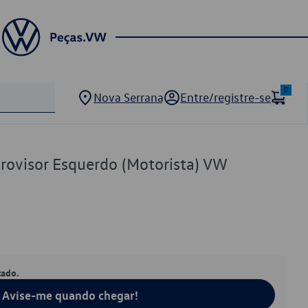
0
Nova Serrana
Entre/registre-se
trovisor Esquerdo (Motorista) VW
tado.
Avise-me quando chegar!