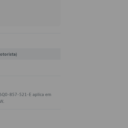
otorista)
o 6Q0-857-521-E aplica em
VW.