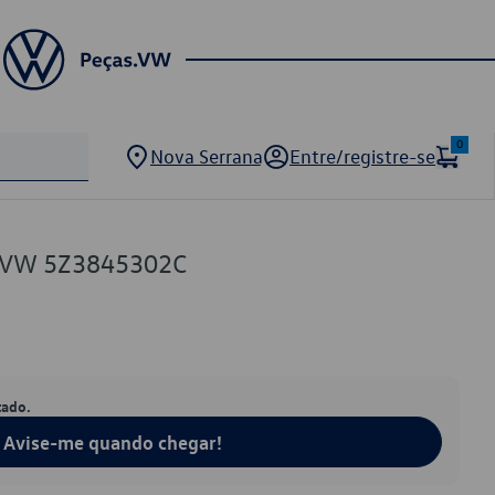
0
Nova Serrana
Entre/registre-se
la VW 5Z3845302C
tado.
Avise-me quando chegar!