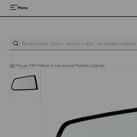
Menu
/
Peças VW
/
Vidros e Carroceria
/
Painéis Laterais