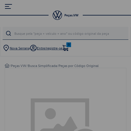
0
Nova Serrana
Entre/registre-se
/
Peças VW
/
Busca Simplificada
/
Peças por Código Original