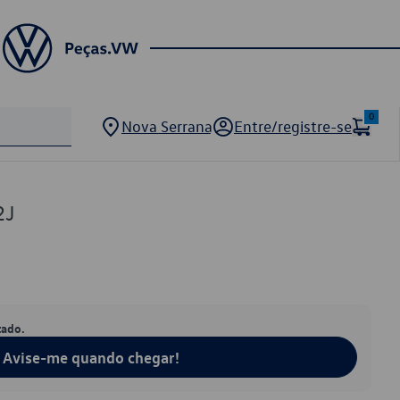
0
Nova Serrana
Entre/registre-se
2J
tado.
Avise-me quando chegar!