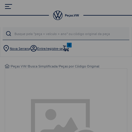
0
Nova Serrana
Entre/registre-se
/
Peças VW
/
Busca Simplificada
/
Peças por Código Original