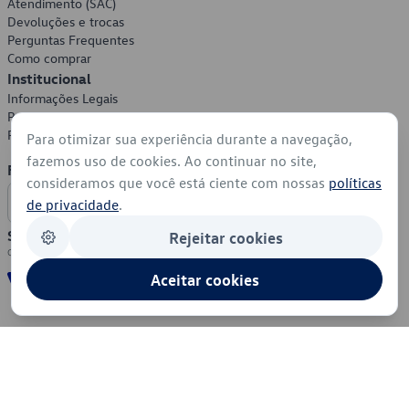
Atendimento (SAC)
Devoluções e trocas
Perguntas Frequentes
Como comprar
Institucional
Informações Legais
Política de Privacidade
Política de Cookies
Para otimizar sua experiência durante a navegação,
fazemos uso de cookies. Ao continuar no site,
Formas de Pagamento
consideramos que você está ciente com nossas
políticas
de privacidade
.
Segurança
Rejeitar cookies
Aceitar cookies
© 2026 - Volkswagen do Brasil - Todos os direitos reservados