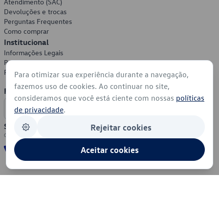
Atendimento (SAC)
Devoluções e trocas
Perguntas Frequentes
Como comprar
Institucional
Informações Legais
Política de Privacidade
Política de Cookies
Para otimizar sua experiência durante a navegação,
fazemos uso de cookies. Ao continuar no site,
Formas de Pagamento
consideramos que você está ciente com nossas
políticas
de privacidade
.
Segurança
Rejeitar cookies
Aceitar cookies
© 2026 - Volkswagen do Brasil - Todos os direitos reservados