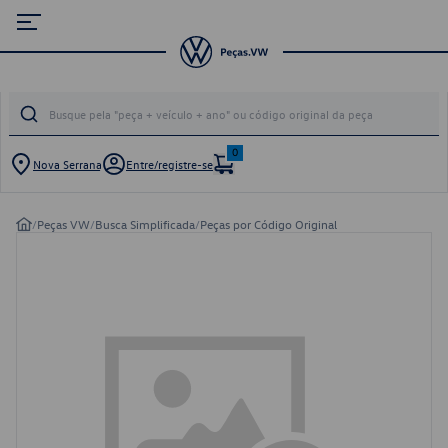
0
Nova Serrana
Entre/registre-se
/
Peças VW
/
Busca Simplificada
/
Peças por Código Original