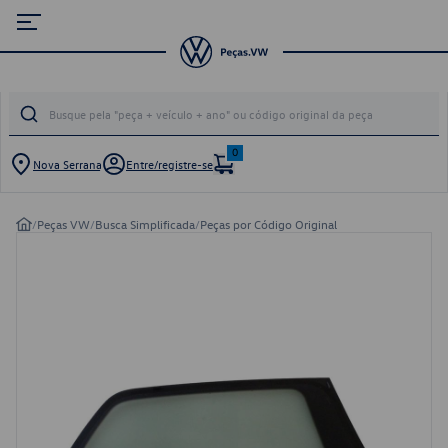
0
Nova Serrana
Entre/registre-se
/
Peças VW
/
Busca Simplificada
/
Peças por Código Original