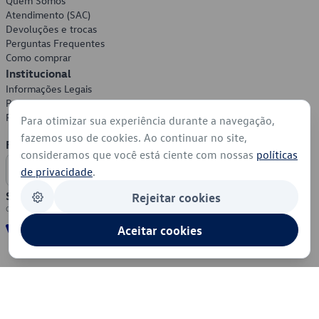
Quem Somos
Atendimento (SAC)
Devoluções e trocas
Perguntas Frequentes
Como comprar
Institucional
Informações Legais
Política de Privacidade
Política de Cookies
Para otimizar sua experiência durante a navegação,
fazemos uso de cookies. Ao continuar no site,
Formas de Pagamento
consideramos que você está ciente com nossas
políticas
de privacidade
.
Segurança
Rejeitar cookies
Aceitar cookies
© 2026 - Volkswagen do Brasil - Todos os direitos reservados