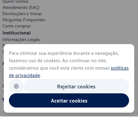
Quem Somos
Atendimento (SAC)
Devoluções e trocas
Perguntas Frequentes
Como comprar
Institucional
Informações Legais
Política de Privacidade
Política de Cookies
Para otimizar sua experiência durante a navegação,
fazemos uso de cookies. Ao continuar no site,
Formas de Pagamento
consideramos que você está ciente com nossas
políticas
de privacidade
.
Segurança
Rejeitar cookies
Aceitar cookies
© 2026 - Volkswagen do Brasil - Todos os direitos reservados