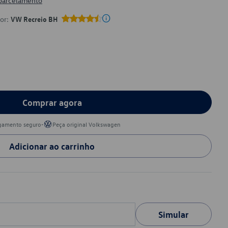
 parcelamento
por:
VW Recreio BH
Comprar agora
•
gamento seguro
Peça original Volkswagen
Adicionar ao carrinho
Simular