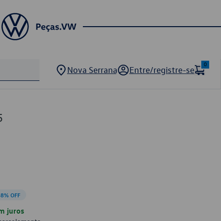
0
Nova Serrana
Entre/registre-se
5
48% OFF
m juros