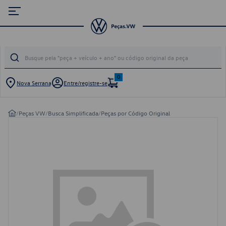
0
Nova Serrana
Entre/registre-se
/
Peças VW
/
Busca Simplificada
/
Peças por Código Original