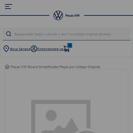
0
Nova Serrana
Entre/registre-se
/
Peças VW
/
Busca Simplificada
/
Peças por Código Original