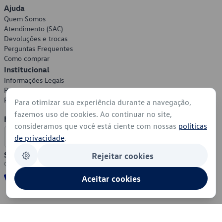
Ajuda
Quem Somos
Atendimento (SAC)
Devoluções e trocas
Perguntas Frequentes
Como comprar
Institucional
Informações Legais
Política de Privacidade
Política de Cookies
Para otimizar sua experiência durante a navegação,
fazemos uso de cookies. Ao continuar no site,
Formas de Pagamento
consideramos que você está ciente com nossas
políticas
de privacidade
.
Segurança
Rejeitar cookies
Aceitar cookies