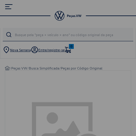
0
Nova Serrana
Entre/registre-se
/
Peças VW
/
Busca Simplificada
/
Peças por Código Original