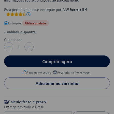
Informações sobre condições de parcelamento
Essa peça é vendida e entregue por:
VW Recreio BH
Estoque:
Última unidade
1 unidade disponível
Quantidade
1
Comprar agora
•
Pagamento seguro
Peça original Volkswagen
Adicionar ao carrinho
Calcule frete e prazo
Entrega em todo o Brasil