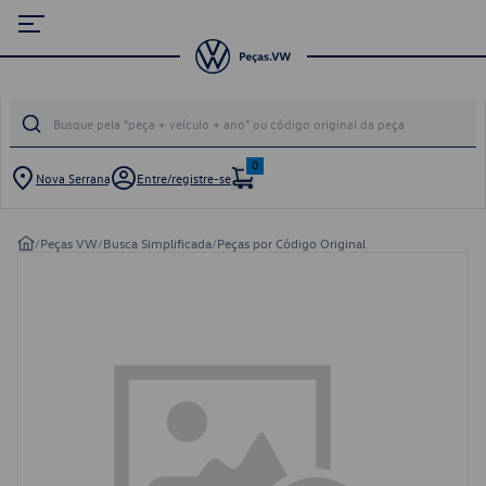
0
Nova Serrana
Entre/registre-se
/
Peças VW
/
Busca Simplificada
/
Peças por Código Original