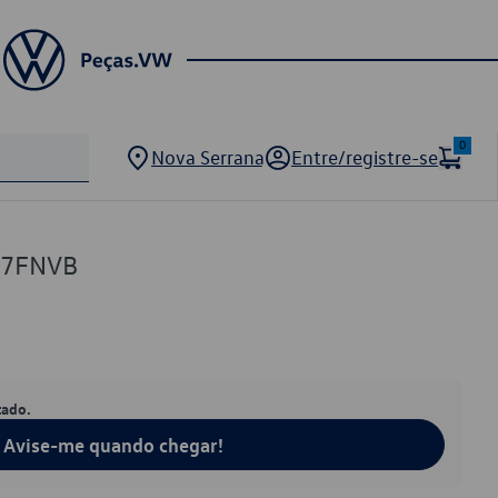
0
Nova Serrana
Entre/registre-se
97FNVB
tado.
Avise-me quando chegar!