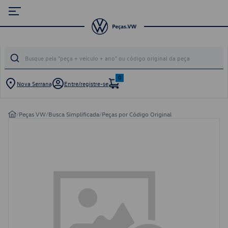
0
Nova Serrana
Entre/registre-se
/
Peças VW
/
Busca Simplificada
/
Peças por Código Original