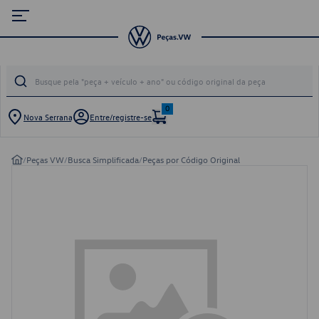
0
Nova Serrana
Entre/registre-se
/
Peças VW
/
Busca Simplificada
/
Peças por Código Original