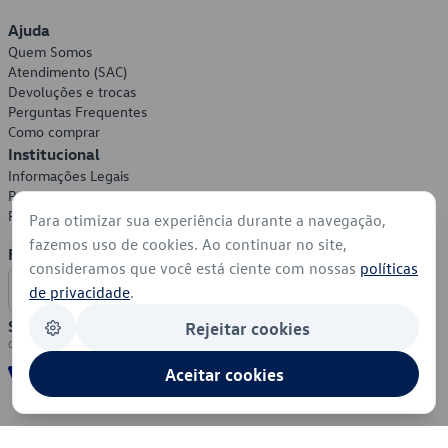
Ajuda
Quem Somos
Atendimento (SAC)
Devoluções e trocas
Perguntas Frequentes
Como comprar
Institucional
Informações Legais
Política de Privacidade
Política de Cookies
Para otimizar sua experiência durante a navegação,
fazemos uso de cookies. Ao continuar no site,
Formas de Pagamento
consideramos que você está ciente com nossas
políticas
de privacidade
.
Segurança
Rejeitar cookies
Aceitar cookies