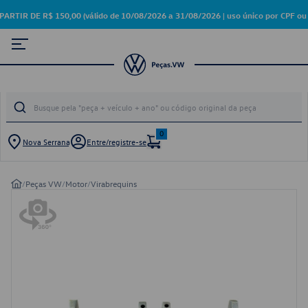
R DE R$ 150,00 (válido de 10/08/2026 a 31/08/2026 | uso único por CPF ou 
0
Nova Serrana
Entre/registre-se
/
Peças VW
/
Motor
/
Virabrequins