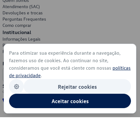
Quem Somos
Atendimento (SAC)
Devoluções e trocas
Perguntas Frequentes
Como comprar
Institucional
Informações Legais
Política de Privacidade
Política de Cookies
Para otimizar sua experiência durante a navegação,
fazemos uso de cookies. Ao continuar no site,
Formas de Pagamento
consideramos que você está ciente com nossas
políticas
de privacidade
.
Segurança
Rejeitar cookies
Aceitar cookies
© 2026 - Volkswagen do Brasil - Todos os direitos reservados