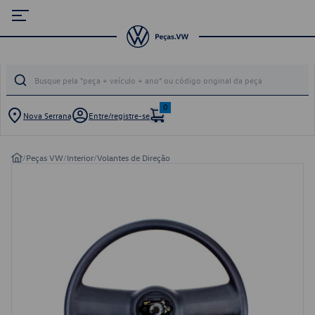
0
Nova Serrana
Entre/registre-se
/
Peças VW
/
Interior
/
Volantes de Direção