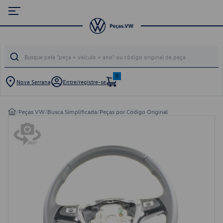
0
Nova Serrana
Entre/registre-se
/
Peças VW
/
Busca Simplificada
/
Peças por Código Original