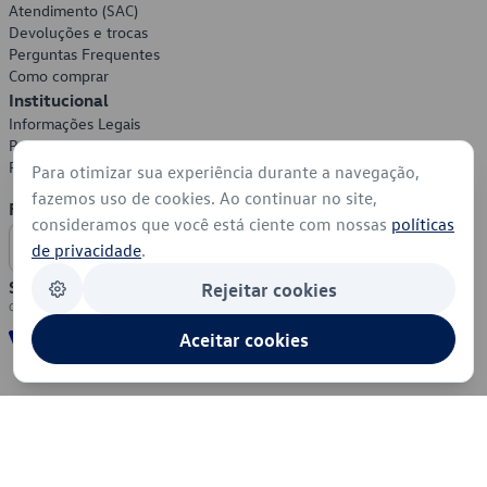
Atendimento (SAC)
Devoluções e trocas
Perguntas Frequentes
Como comprar
Institucional
Informações Legais
Política de Privacidade
Política de Cookies
Para otimizar sua experiência durante a navegação,
fazemos uso de cookies. Ao continuar no site,
Formas de Pagamento
consideramos que você está ciente com nossas
políticas
de privacidade
.
Segurança
Rejeitar cookies
Aceitar cookies
© 2026 - Volkswagen do Brasil - Todos os direitos reservados