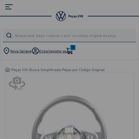
0
Nova Serrana
Entre/registre-se
/
Peças VW
/
Busca Simplificada
/
Peças por Código Original