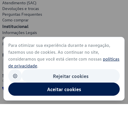
Atendimento (SAC)
Devoluções e trocas
Perguntas Frequentes
Como comprar
Institucional
Informações Legais
Política de Privacidade
Política de Cookies
Para otimizar sua experiência durante a navegação,
fazemos uso de cookies. Ao continuar no site,
Formas de Pagamento
consideramos que você está ciente com nossas
políticas
de privacidade
.
Segurança
Rejeitar cookies
Aceitar cookies
© 2026 - Volkswagen do Brasil - Todos os direitos reservados