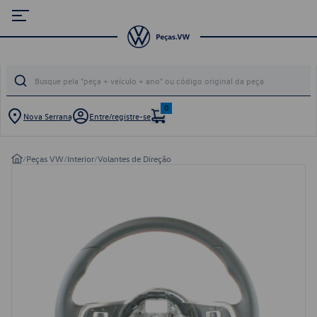
0
Nova Serrana
Entre/registre-se
/
Peças VW
/
Interior
/
Volantes de Direção