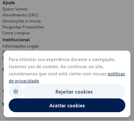
Ajuda
Quem Somos
Atendimento (SAC)
Devoluções e trocas
Perguntas Frequentes
Como comprar
Institucional
Informações Legais
Política de Privacidade
Política de Cookies
Para otimizar sua experiência durante a navegação,
fazemos uso de cookies. Ao continuar no site,
Formas de Pagamento
consideramos que você está ciente com nossas
políticas
de privacidade
.
Segurança
Rejeitar cookies
Aceitar cookies