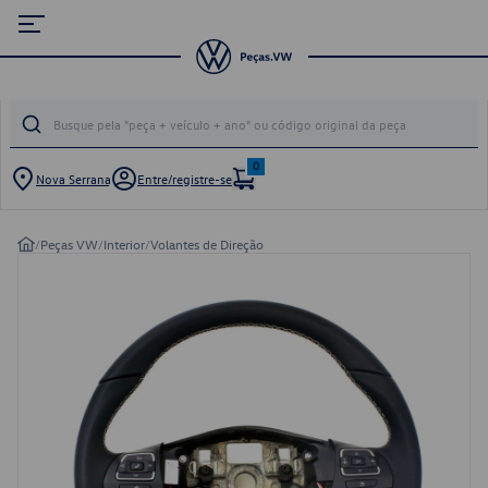
0
Nova Serrana
Entre/registre-se
/
Peças VW
/
Interior
/
Volantes de Direção