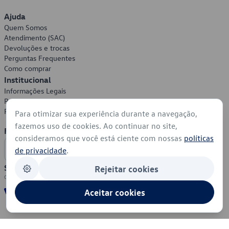
Ajuda
Quem Somos
Atendimento (SAC)
Devoluções e trocas
Perguntas Frequentes
Como comprar
Institucional
Informações Legais
Política de Privacidade
Política de Cookies
Para otimizar sua experiência durante a navegação,
fazemos uso de cookies. Ao continuar no site,
Formas de Pagamento
consideramos que você está ciente com nossas
políticas
de privacidade
.
Segurança
Rejeitar cookies
Aceitar cookies