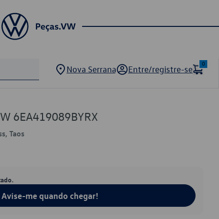
0
Nova Serrana
Entre/registre-se
 VW 6EA419089BYRX
ss, Taos
tado.
Avise-me quando chegar!