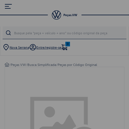
0
Nova Serrana
Entre/registre-se
/
Peças VW
/
Busca Simplificada
/
Peças por Código Original