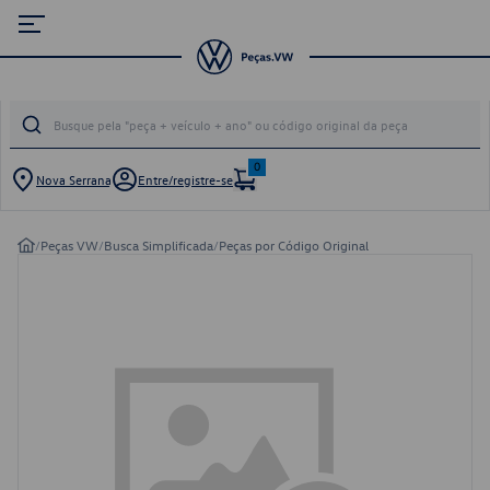
0
Nova Serrana
Entre/registre-se
/
Peças VW
/
Busca Simplificada
/
Peças por Código Original