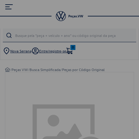
0
Nova Serrana
Entre/registre-se
/
Peças VW
/
Busca Simplificada
/
Peças por Código Original