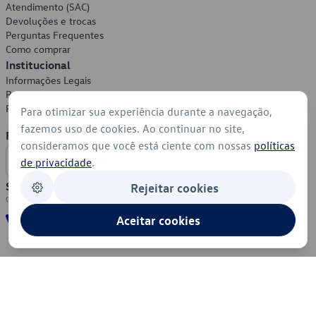
Atendimento (SAC)
Devoluções e trocas
Perguntas Frequentes
Como comprar
Institucional
Informações Legais
Política de Privacidade
Política de Cookies
Para otimizar sua experiência durante a navegação,
fazemos uso de cookies. Ao continuar no site,
Formas de Pagamento
consideramos que você está ciente com nossas
políticas
de privacidade
.
Segurança
Rejeitar cookies
Aceitar cookies
© 2026 - Volkswagen do Brasil - Todos os direitos reservados