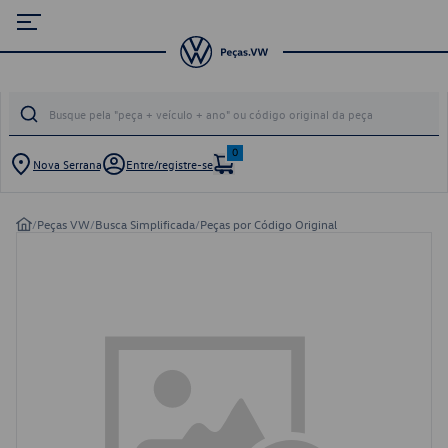
0
Nova Serrana
Entre/registre-se
/
Peças VW
/
Busca Simplificada
/
Peças por Código Original