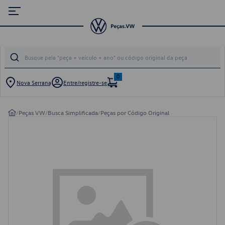
0
Nova Serrana
Entre/registre-se
/
Peças VW
/
Busca Simplificada
/
Peças por Código Original