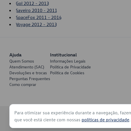
Gol 2012 - 2013
Saveiro 2010 - 2011
SpaceFox 2011 - 2014
Voyage 2012 - 2013
Ajuda
Institucional
Quem Somos
Informações Legais
Atendimento (SAC)
Política de Privacidade
Devoluções e trocas
Política de Cookies
Perguntas Frequentes
Como comprar
Para otimizar sua experiência durante a navegação, faze
© 2026 - Volkswagen do Brasil - Todos os direitos reservados
que você está ciente com nossas
políticas de privacidade
.