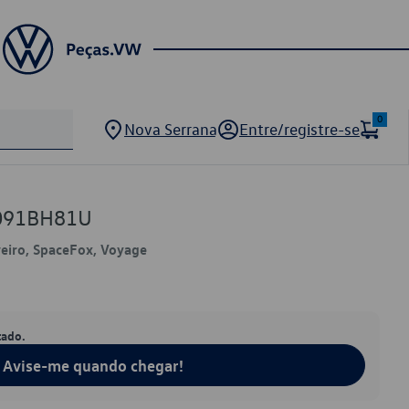
0
Nova Serrana
Entre/registre-se
9091BH81U
veiro, SpaceFox, Voyage
tado.
Avise-me quando chegar!