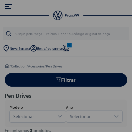
0
Nova Serrana
Entre/registre-se
/
Collection
/
Acessórios
/
Pen Drives
Filtrar
Pen Drives
Modelo
Ano
Selecionar
Selecionar
Encontramos
3
produtos.