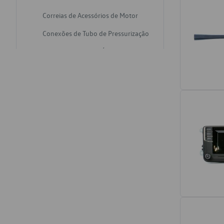
Correias de Acessórios de Motor
Conexões de Tubo de Pressurização
Varetas de Nivel de Óleo
Catalisadores de Escapamento
Freios
Discos de Freio
Juntas de Bomba de Vácuo
Mangueiras de Vácuo de Servo
Tubos de Freio
Pratos de Disco de Freio
Travas de Pastilha de Freio
Fluídos de Freio