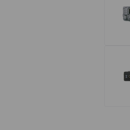
Interior
Tapetes
Espumas de Banco
Armações de Banco
Volantes de Direção
Cintos de Segurança
Encostos de Cabeça
Alças de Segurança de Teto
Revestimentos de Porta
Fechos de Cinto de Segurança
Porta-objetos
Manivelas de Janela
Vidros e Carroceria