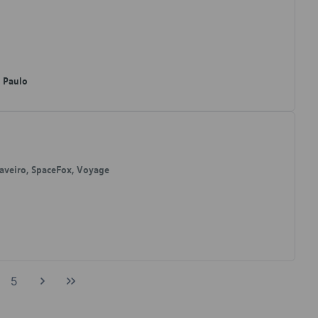
o Paulo
 Saveiro, SpaceFox, Voyage
5