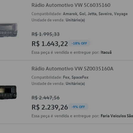
Rádio Automotivo VW 5C6035160
Compatibilidade:
Amarok, Gol, Jetta, Saveiro, Voyage
Unidade de venda:
Unitário(a)
R$ 1.995,33
R$ 1.643,22
-18% OFF
Essa peça é vendida e entregue por:
Itacuã
Rádio Automotivo VW 5Z0035160A
Compatibilidade:
Fox, SpaceFox
Unidade de venda:
Unitário(a)
R$ 2.447,56
R$ 2.239,26
-9% OFF
Essa peça é vendida e entregue por:
Faria Veículos Sã