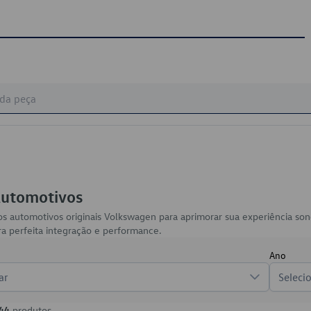
Automotivos
os automotivos originais Volkswagen para aprimorar sua experiência s
ra perfeita integração e performance.
Ano
ar
Seleci
44
produtos.