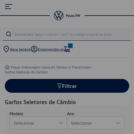
0
Nova Serrana
Entre/registre-se
/
Peças Volkswagen
/
Caixa de Câmbio e Transmissao
/
Garfos Seletores de Câmbio
Filtrar
Garfos Seletores de Câmbio
Modelo
Ano
Selecionar
Selecionar