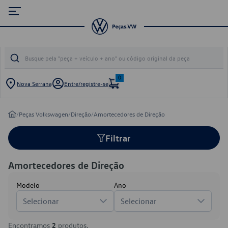
0
Nova Serrana
Entre/registre-se
/
Peças Volkswagen
/
Direção
/
Amortecedores de Direção
Filtrar
Amortecedores de Direção
Modelo
Ano
Selecionar
Selecionar
Encontramos
2
produtos.