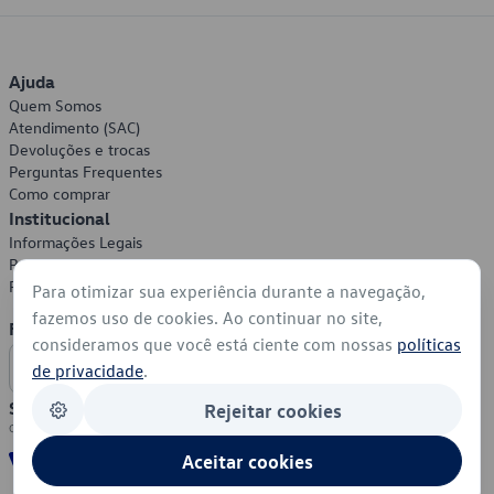
Ajuda
Quem Somos
Atendimento (SAC)
Devoluções e trocas
Perguntas Frequentes
Como comprar
Institucional
Informações Legais
Política de Privacidade
Política de Cookies
Para otimizar sua experiência durante a navegação,
fazemos uso de cookies. Ao continuar no site,
Formas de Pagamento
consideramos que você está ciente com nossas
políticas
de privacidade
.
Segurança
Rejeitar cookies
Aceitar cookies