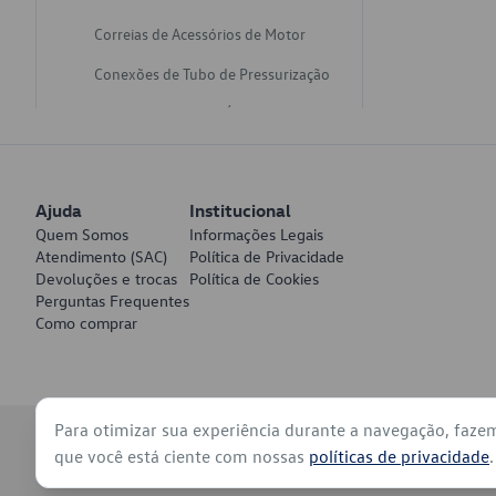
Correias de Acessórios de Motor
Conexões de Tubo de Pressurização
Varetas de Nivel de Óleo
Catalisadores de Escapamento
Freios
Ajuda
Institucional
Discos de Freio
Quem Somos
Informações Legais
Atendimento (SAC)
Política de Privacidade
Juntas de Bomba de Vácuo
Devoluções e trocas
Política de Cookies
Perguntas Frequentes
Mangueiras de Vácuo de Servo
Como comprar
Tubos de Freio
Pratos de Disco de Freio
Para otimizar sua experiência durante a navegação, faze
Travas de Pastilha de Freio
© 2026 - Volkswagen do Brasil - Todos os direitos reservados
que você está ciente com nossas
políticas de privacidade
.
Fluídos de Freio