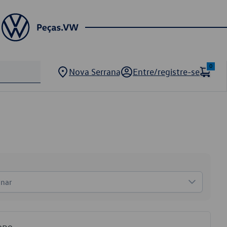
0
Nova Serrana
Entre/registre-se
onar