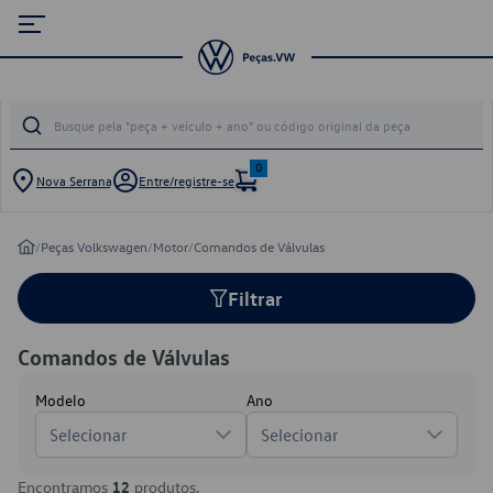
0
Nova Serrana
Entre/registre-se
/
Peças Volkswagen
/
Motor
/
Comandos de Válvulas
Filtrar
Comandos de Válvulas
Modelo
Ano
Selecionar
Selecionar
Encontramos
12
produtos.