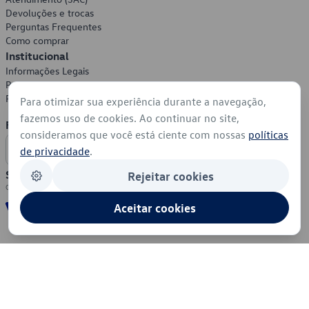
Devoluções e trocas
Perguntas Frequentes
Como comprar
Institucional
Informações Legais
Política de Privacidade
Política de Cookies
Para otimizar sua experiência durante a navegação,
fazemos uso de cookies. Ao continuar no site,
Formas de Pagamento
consideramos que você está ciente com nossas
políticas
de privacidade
.
Segurança
Rejeitar cookies
Aceitar cookies
© 2026 - Volkswagen do Brasil - Todos os direitos reservados