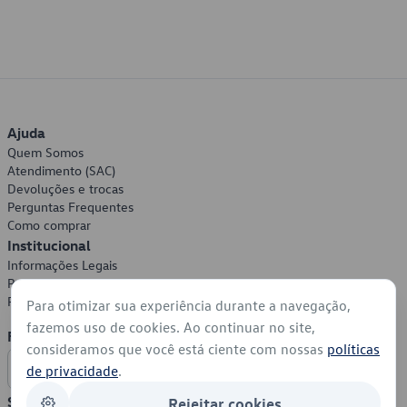
Ajuda
Quem Somos
Atendimento (SAC)
Devoluções e trocas
Perguntas Frequentes
Como comprar
Institucional
Informações Legais
Política de Privacidade
Política de Cookies
Para otimizar sua experiência durante a navegação,
fazemos uso de cookies. Ao continuar no site,
Formas de Pagamento
consideramos que você está ciente com nossas
políticas
de privacidade
.
Segurança
Rejeitar cookies