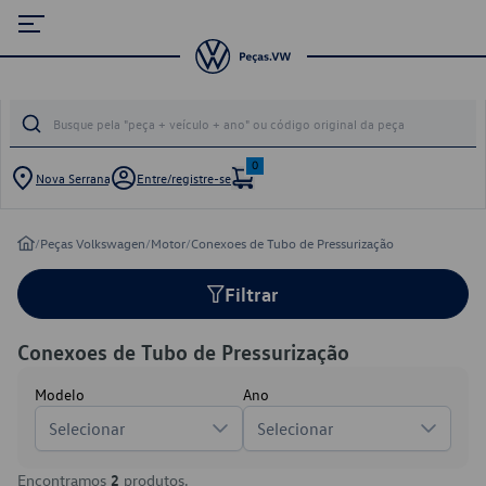
0
Nova Serrana
Entre/registre-se
/
Peças Volkswagen
/
Motor
/
Conexoes de Tubo de Pressurização
Filtrar
Conexoes de Tubo de Pressurização
Modelo
Ano
Selecionar
Selecionar
Encontramos
2
produtos.