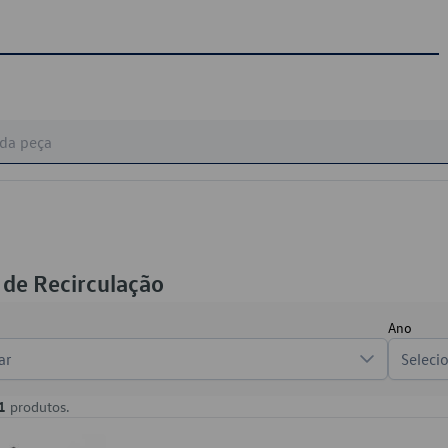
 de Recirculação
Ano
ar
Seleci
1
produtos.