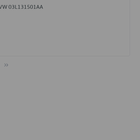
pe VW 03L131501AA