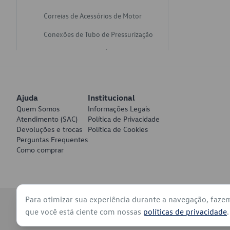
Correias de Acessórios de Motor
Conexões de Tubo de Pressurização
Varetas de Nivel de Óleo
Catalisadores de Escapamento
Freios
Ajuda
Institucional
Discos de Freio
Quem Somos
Informações Legais
Atendimento (SAC)
Política de Privacidade
Juntas de Bomba de Vácuo
Devoluções e trocas
Política de Cookies
Perguntas Frequentes
Mangueiras de Vácuo de Servo
Como comprar
Tubos de Freio
Pratos de Disco de Freio
Para otimizar sua experiência durante a navegação, faze
Travas de Pastilha de Freio
© 2026 - Volkswagen do Brasil - Todos os direitos reservados
que você está ciente com nossas
políticas de privacidade
.
Fluídos de Freio