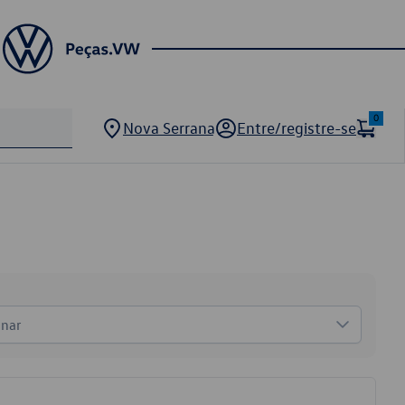
0
Nova Serrana
Entre/registre-se
onar