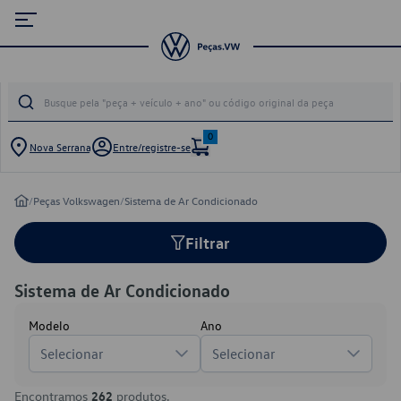
0
Nova Serrana
Entre/registre-se
/
Peças Volkswagen
/
Sistema de Ar Condicionado
Filtrar
Sistema de Ar Condicionado
Modelo
Ano
Selecionar
Selecionar
Encontramos
262
produtos.