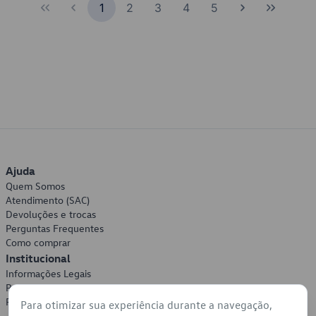
1
2
3
4
5
Ajuda
Quem Somos
Atendimento (SAC)
Devoluções e trocas
Perguntas Frequentes
Como comprar
Institucional
Informações Legais
Política de Privacidade
Política de Cookies
Para otimizar sua experiência durante a navegação,