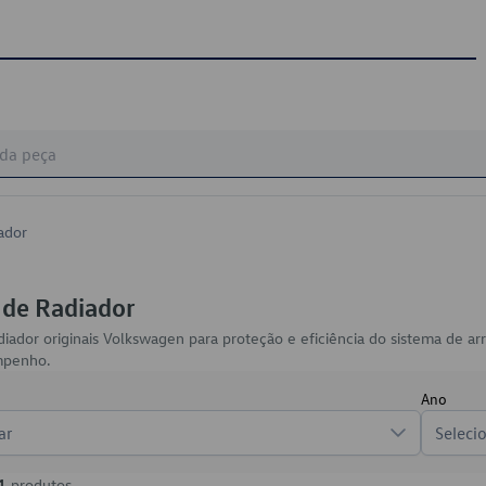
ador
 de Radiador
diador originais Volkswagen para proteção e eficiência do sistema de ar
mpenho.
Ano
ar
Seleci
1
produtos.