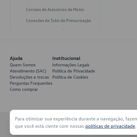
Correias de Acessórios de Motor
Conexões de Tubo de Pressurização
Varetas de Nivel de Óleo
Catalisadores de Escapamento
Freios
Ajuda
Institucional
Discos de Freio
Quem Somos
Informações Legais
Atendimento (SAC)
Política de Privacidade
Juntas de Bomba de Vácuo
Devoluções e trocas
Política de Cookies
Perguntas Frequentes
Mangueiras de Vácuo de Servo
Como comprar
Tubos de Freio
Pratos de Disco de Freio
Para otimizar sua experiência durante a navegação, faze
Travas de Pastilha de Freio
© 2026 - Volkswagen do Brasil - Todos os direitos reservados
que você está ciente com nossas
políticas de privacidade
.
Fluídos de Freio