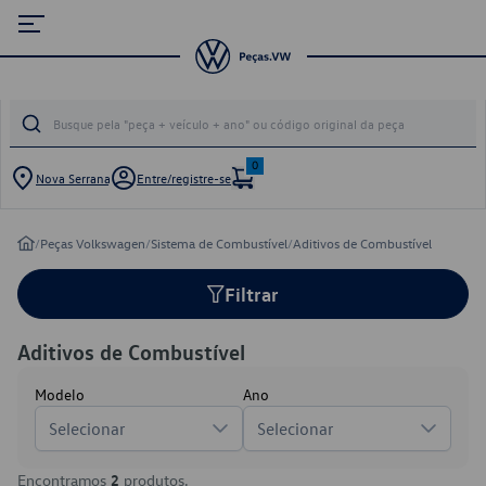
0
Nova Serrana
Entre/registre-se
/
Peças Volkswagen
/
Sistema de Combustível
/
Aditivos de Combustível
Filtrar
Aditivos de Combustível
Modelo
Ano
Selecionar
Selecionar
Encontramos
2
produtos.