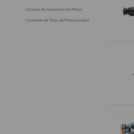
Correias de Acessórios de Motor
Conexões de Tubo de Pressurização
Varetas de Nivel de Óleo
Catalisadores de Escapamento
Freios
Discos de Freio
Juntas de Bomba de Vácuo
Mangueiras de Vácuo de Servo
Tubos de Freio
Pratos de Disco de Freio
Travas de Pastilha de Freio
Fluídos de Freio