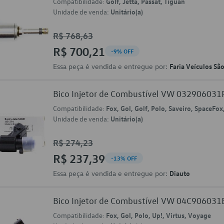
Compatibilidade:
Golf, Jetta, Passat, Tiguan
Unidade de venda:
Unitário(a)
R$ 768,63
R$ 700,21
-9% OFF
Essa peça é vendida e entregue por:
Faria Veículos Sã
Bico Injetor de Combustível VW 032906031
Compatibilidade:
Fox, Gol, Golf, Polo, Saveiro, SpaceFo
Unidade de venda:
Unitário(a)
R$ 274,23
R$ 237,39
-13% OFF
Essa peça é vendida e entregue por:
Diauto
Bico Injetor de Combustível VW 04C906031
Compatibilidade:
Fox, Gol, Polo, Up!, Virtus, Voyage