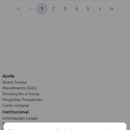
1
2
3
4
5
Ajuda
Quem Somos
Atendimento (SAC)
Devoluções e trocas
Perguntas Frequentes
Como comprar
Institucional
Informações Legais
Política de Privacidade
Política de Cookies