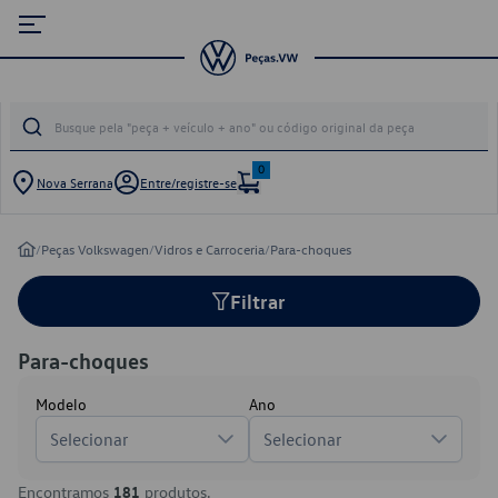
0
Nova Serrana
Entre/registre-se
/
Peças Volkswagen
/
Vidros e Carroceria
/
Para-choques
Filtrar
Para-choques
Modelo
Ano
Selecionar
Selecionar
Encontramos
181
produtos.