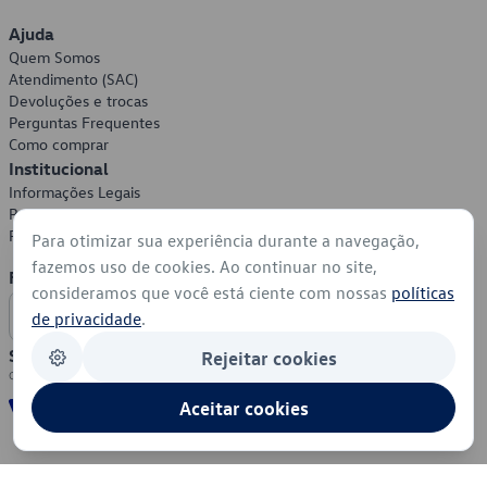
Ajuda
Quem Somos
Atendimento (SAC)
Devoluções e trocas
Perguntas Frequentes
Como comprar
Institucional
Informações Legais
Política de Privacidade
Política de Cookies
Para otimizar sua experiência durante a navegação,
fazemos uso de cookies. Ao continuar no site,
Formas de Pagamento
consideramos que você está ciente com nossas
políticas
de privacidade
.
Segurança
Rejeitar cookies
Aceitar cookies