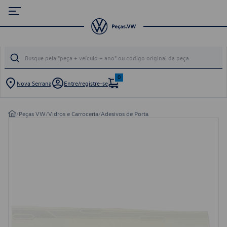
0
Nova Serrana
Entre/registre-se
/
Peças VW
/
Vidros e Carroceria
/
Adesivos de Porta